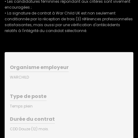
• Les candidatures féminines répondant aux critères sont vivement
encouragées ;
• La signature de contrat à War Child UK est non seulement
conditionnée par la réception de trois (3) références professionnelles
satisfaisantes, mais aussi par une vérification d'antécédents
relatifs à l'intégrité du candidat sélectionné.
Organisme employeur
WARCHILD
Type de poste
Temps plein
Durée du contrat
CDD Douze (12) mois.