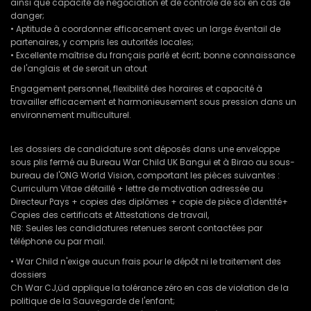
ainsi que capacité de négociation et de contrôle de soi en cas de
danger;
• Aptitude à coordonner efficacement avec un large éventail de
partenaires, y compris les autorités locales;
• Excellente maîtrise du français parlé et écrit; bonne connaissance
de l'anglais et de serait un atout
Engagement personnel, flexibilité des horaires et capacité à
travailler efficacement et harmonieusement sous pression dans un
environnement multiculturel.
Les dossiers de candidature sont déposés dans une enveloppe
sous plis fermé au Bureau War Child UK Bangui et à Birao au sous-
bureau de l'ONG World Vision, comportant les pièces suivantes :
Curriculum Vitae détaillé + lettre de motivation adressée au
Directeur Pays + copies des diplômes + copie de pièce d'identité+
Copies des certificats et Attestations de travail,
NB: Seules les candidatures retenues seront contactées par
téléphone ou par mail.
• War Child n'exige aucun frais pour le dépôt ni le traitement des
dossiers
Ch War CJ,üd applique la tolérance zéro en cas de violation de la
politique de la Sauvegarde de l'enfant;