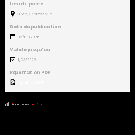
Lieu du poste
Birao, Centrafrique
Date de publication
06/03/2026
Valide jusqu’au
11/03/2026
Exportation PDF
Exporter en PDF
Pages vues
487