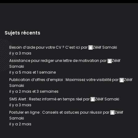
Sujets récents
Besoin d’aide pour votre CV ? C’est ici
par
Zélèf Samaki
il y a 3 mois
Assistance pour rediger une lettre de motivation
par
Zélèf
Samaki
il y a 5 mois et 1 semaine
Publication d’offres d’emploi : Maximisez votre visibilité
par
Zélèf
Samaki
il y a 2 mois et 3 semaines
SMS Alert : Restez informé en temps réel
par
Zélèf Samaki
il y a 3 mois
Postuler en ligne : Conseils et astuces pour réussir
par
Zélèf
Samaki
il y a 2 mois