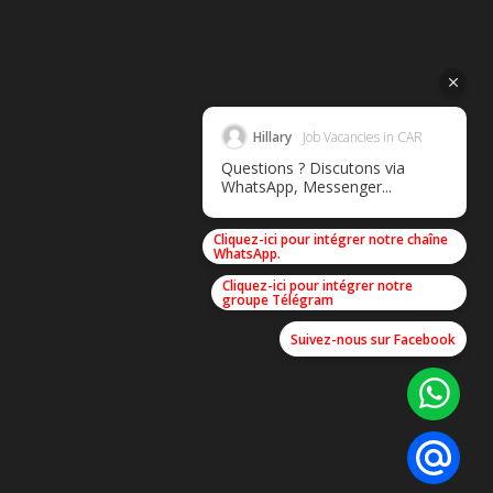
Hillary
Job Vacancies in CAR
Questions ? Discutons via
WhatsApp, Messenger...
Cliquez-ici pour intégrer notre chaîne
WhatsApp.
Cliquez-ici pour intégrer notre
groupe Télégram
Suivez-nous sur Facebook