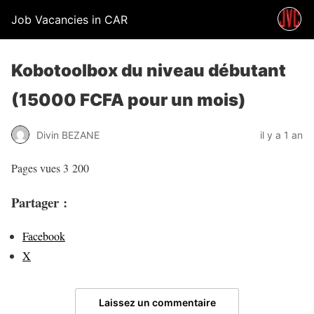
Job Vacancies in CAR
Kobotoolbox du niveau débutant
(15000 FCFA pour un mois)
Divin BEZANE
il y a 1 an
Pages vues
3 200
Partager :
Facebook
X
Laissez un commentaire