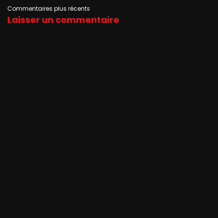
Navigation
Commentaires plus récents
Laisser un commentaire
dans
les
commentaires