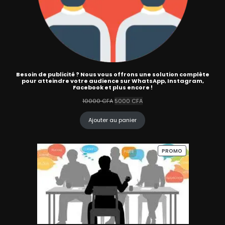
Besoin de publicité ? Nous vous offrons une solution complète
pour atteindre votre audience sur WhatsApp, Instagram,
Facebook et plus encore !
Le
Le
10000
CFA
5000
CFA
prix
prix
initial
actuel
Ajouter au panier
était :
est :
10000 CFA.
5000 CFA.
PRODUIT
PROMO
EN
PROMOTION