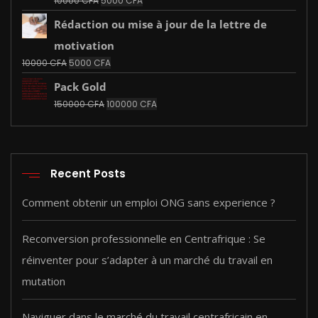
10000
CFA
5000
CFA
10000 CFA.
5000 CFA.
prix
prix
Rédaction ou mise à jour de la lettre de
initial
actuel
était :
est :
motivation
10000 CFA.
5000 CFA.
Le
Le
10000
CFA
5000
CFA
prix
prix
Pack Gold
initial
actuel
était :
est :
Le
Le
150000
CFA
100000
CFA
10000 CFA.
5000 CFA.
prix
prix
initial
actuel
était :
est :
150000 CFA.
100000 CFA.
Recent Posts
Comment obtenir un emploi ONG sans experience ?
Reconversion professionnelle en Centrafrique : Se
réinventer pour s’adapter à un marché du travail en
mutation
Naviguer dans le marché du travail centrafricain en