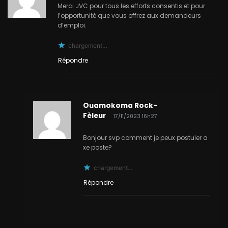
Merci JVC pour tous les efforts consentis et pour
les
l’opportunité que vous offrez aux demandeurs
d’emploi.
commentaires
chargement…
Répondre
Ouamokoma Rock-
Fèleur
17/11/2023 16h27
Bonjour svp comment je peux postuler a
xe poste?
chargement…
Répondre