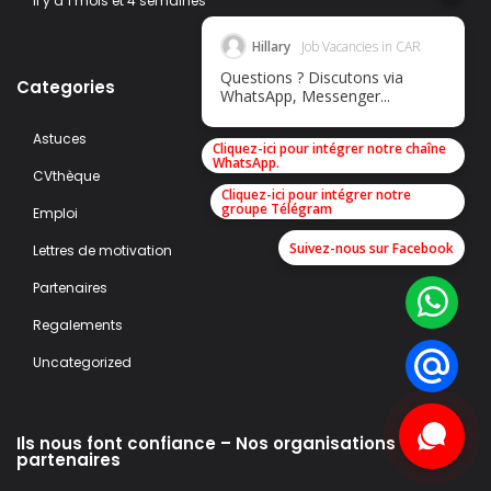
il y a 1 mois et 4 semaines
Hillary
Job Vacancies in CAR
Questions ? Discutons via
Categories
WhatsApp, Messenger...
Astuces
Cliquez-ici pour intégrer notre chaîne
WhatsApp.
CVthèque
Cliquez-ici pour intégrer notre
groupe Télégram
Emploi
Suivez-nous sur Facebook
Lettres de motivation
Partenaires
Regalements
Uncategorized
Ils nous font confiance – Nos organisations
partenaires