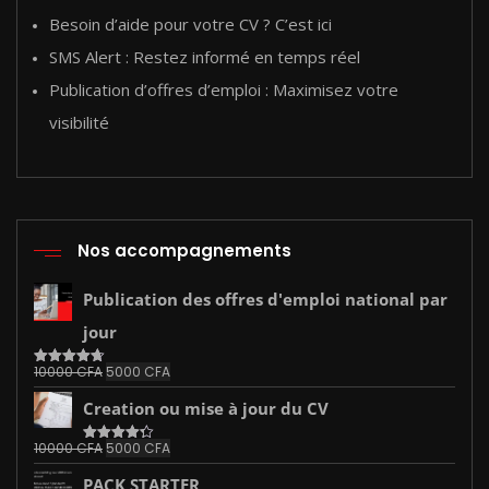
Besoin d’aide pour votre CV ? C’est ici
SMS Alert : Restez informé en temps réel
Publication d’offres d’emploi : Maximisez votre
visibilité
Nos accompagnements
Publication des offres d'emploi national par
jour
Le
Le
10000
CFA
5000
CFA
Note
4.67
sur 5
prix
prix
Creation ou mise à jour du CV
initial
actuel
était :
est :
Le
Le
10000
CFA
5000
CFA
Note
10000 CFA.
4.33
5000 CFA.
sur 5
prix
prix
PACK STARTER
initial
actuel