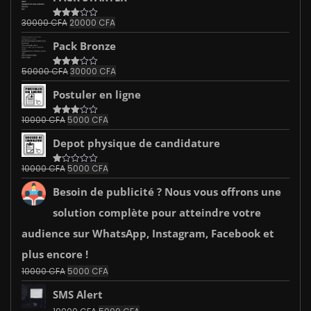
était :
est :
Le
Le
30000
CFA
20000
CFA
Note
10000 CFA.
5000 CFA.
3.00
prix
prix
sur 5
Pack Bronze
initial
actuel
était :
est :
Le
Le
50000
CFA
30000
CFA
Note
30000 CFA.
20000 CFA.
3.00
prix
prix
sur 5
Postuler en ligne
initial
actuel
était :
est :
Le
Le
10000
CFA
5000
CFA
Note
50000 CFA.
30000 CFA.
3.00
prix
prix
sur 5
Depot physique de candidature
initial
actuel
était :
est :
Le
Le
10000
CFA
5000
CFA
Note
10000 CFA.
5000 CFA.
1.00
prix
prix
sur
Besoin de publicité ? Nous vous offrons une
initial
actuel
5
était :
est :
solution complète pour atteindre votre
10000 CFA.
5000 CFA.
audience sur WhatsApp, Instagram, Facebook et
plus encore !
Le
Le
10000
CFA
5000
CFA
prix
prix
SMS Alert
initial
actuel
était :
est :
Le
Le