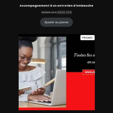
Accompagnement à un entretien d'embauche
Le
Le
10000
CFA
5000
CFA
prix
prix
initial
actuel
Ajouter au panier
était :
est :
10000 CFA.
5000 CFA.
PRODUIT
PROMO
EN
PROMOTION