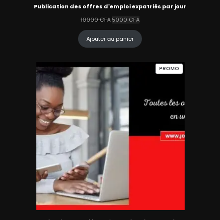
Publication des offres d'emploi expatriés par jour
Le
Le
10000
CFA
5000
CFA
prix
prix
initial
actuel
Ajouter au panier
était :
est :
10000 CFA.
5000 CFA.
PRODUIT
PROMO
EN
PROMOTION