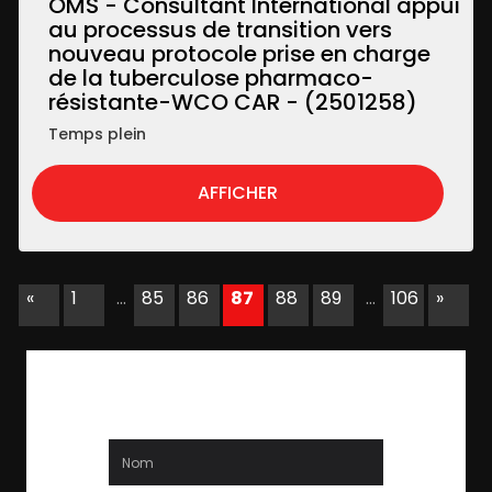
OMS - Consultant International appui
au processus de transition vers
nouveau protocole prise en charge
de la tuberculose pharmaco-
résistante-WCO CAR - (2501258)
Temps plein
AFFICHER
«
1
…
85
86
87
88
89
…
106
»