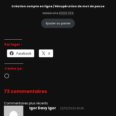
Création compte en ligne / Récupération de mot de passe
Le
Le
10000
CFA
5000
CFA
prix
prix
initial
actuel
Ajouter au panier
était :
est :
10000 CFA.
5000 CFA.
Partager :
Facebook
X
J’aime ça :
Chargement…
73 commentaires
Navigation
Commentaires plus récents
Igor Davy Igor
22/12/2022 8h36
dans