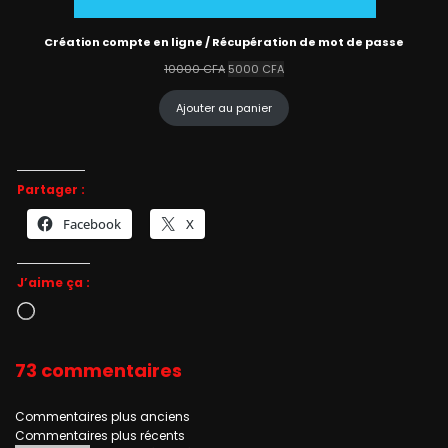
Création compte en ligne / Récupération de mot de passe
Le
Le
10000
CFA
5000
CFA
prix
prix
initial
actuel
Ajouter au panier
était :
est :
10000 CFA.
5000 CFA.
Partager :
Facebook
X
J’aime ça :
Chargement…
73 commentaires
Navigation
Commentaires plus anciens
Commentaires plus récents