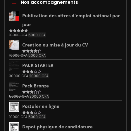
Nos accompagnements
Publication des offres d'emploi national par
jour
Le
Le
10000
CFA
5000
CFA
Note
4.67
sur 5
prix
prix
Creation ou mise à jour du CV
initial
actuel
était :
est :
Le
Le
10000
CFA
5000
CFA
Note
10000 CFA.
4.33
5000 CFA.
sur 5
prix
prix
PACK STARTER
initial
actuel
était :
est :
Le
Le
30000
CFA
20000
CFA
Note
10000 CFA.
5000 CFA.
3.00
prix
prix
sur 5
Pack Bronze
initial
actuel
était :
est :
Le
Le
50000
CFA
30000
CFA
Note
30000 CFA.
20000 CFA.
3.00
prix
prix
sur 5
Postuler en ligne
initial
actuel
était :
est :
Le
Le
10000
CFA
5000
CFA
Note
50000 CFA.
30000 CFA.
3.00
prix
prix
sur 5
Depot physique de candidature
initial
actuel