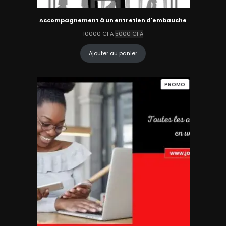
Accompagnement à un entretien d'embauche
Le
Le
10000
CFA
5000
CFA
prix
prix
initial
actuel
Ajouter au panier
était :
est :
10000 CFA.
5000 CFA.
PRODUIT
PROMO
EN
PROMOTION