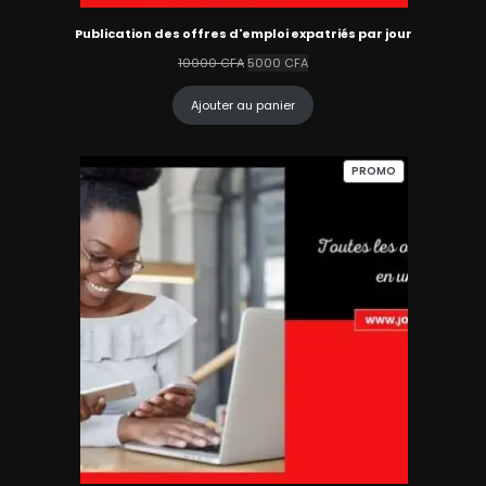
Publication des offres d'emploi expatriés par jour
Le
Le
10000
CFA
5000
CFA
prix
prix
initial
actuel
Ajouter au panier
était :
est :
10000 CFA.
5000 CFA.
PRODUIT
PROMO
EN
PROMOTION