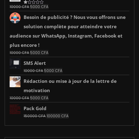
était :
est :
Le
Le
10000
CFA
5000
CFA
Note
10000 CFA.
5000 CFA.
1.00
prix
prix
sur
Besoin de publicité ? Nous vous offrons une
initial
actuel
5
était :
est :
solution complète pour atteindre votre
10000 CFA.
5000 CFA.
audience sur WhatsApp, Instagram, Facebook et
plus encore !
Le
Le
10000
CFA
5000
CFA
prix
prix
SMS Alert
initial
actuel
était :
est :
Le
Le
10000
CFA
5000
CFA
10000 CFA.
5000 CFA.
prix
prix
Rédaction ou mise à jour de la lettre de
initial
actuel
était :
est :
motivation
10000 CFA.
5000 CFA.
Le
Le
10000
CFA
5000
CFA
prix
prix
Pack Gold
initial
actuel
était :
est :
Le
Le
150000
CFA
100000
CFA
10000 CFA.
5000 CFA.
prix
prix
initial
actuel
était :
est :