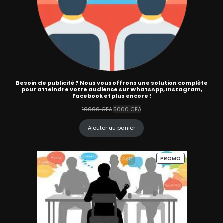
Besoin de publicité ? Nous vous offrons une solution complète
pour atteindre votre audience sur WhatsApp, Instagram,
Facebook et plus encore !
Le
Le
10000
CFA
5000
CFA
prix
prix
initial
actuel
Ajouter au panier
était :
est :
10000 CFA.
5000 CFA.
PRODUIT
PROMO
EN
PROMOTION