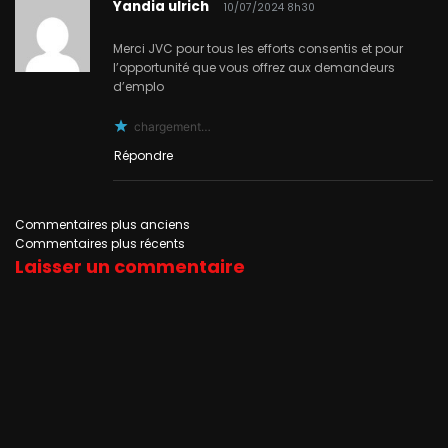
Yandia ulrich
dans
10/07/2024 8h30
les
Merci JVC pour tous les efforts consentis et pour
l’opportunité que vous offrez aux demandeurs
d’emplo
commentaires
chargement…
Répondre
Navigation
Commentaires plus anciens
Commentaires plus récents
Laisser un commentaire
dans
les
commentaires